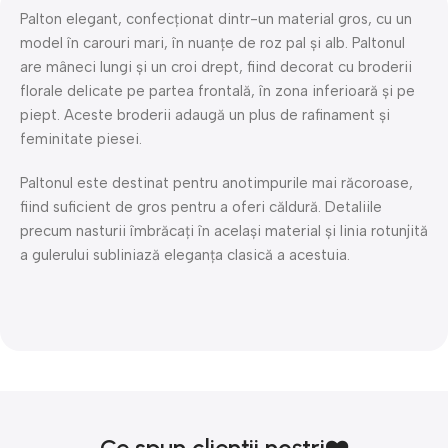
Palton elegant, confecționat dintr-un material gros, cu un
model în carouri mari, în nuanțe de roz pal și alb. Paltonul
are mâneci lungi și un croi drept, fiind decorat cu broderii
florale delicate pe partea frontală, în zona inferioară și pe
piept. Aceste broderii adaugă un plus de rafinament și
feminitate piesei.
Paltonul este destinat pentru anotimpurile mai răcoroase,
fiind suficient de gros pentru a oferi căldură. Detaliile
precum nasturii îmbrăcați în același material și linia rotunjită
a gulerului subliniază eleganța clasică a acestuia.
Ce spun clienții noștri❤️