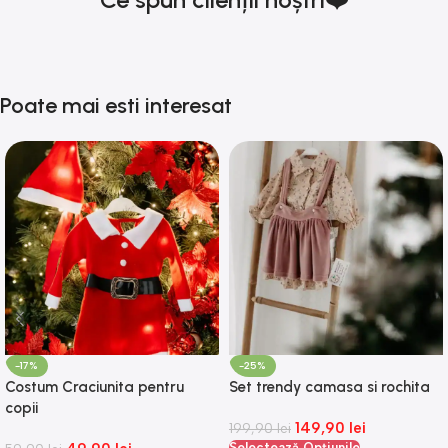
Poate mai esti interesat
-17%
-25%
Costum Craciunita pentru
Set trendy camasa si rochita
copii
149,90
lei
199,90
lei
Selectează Opțiunile