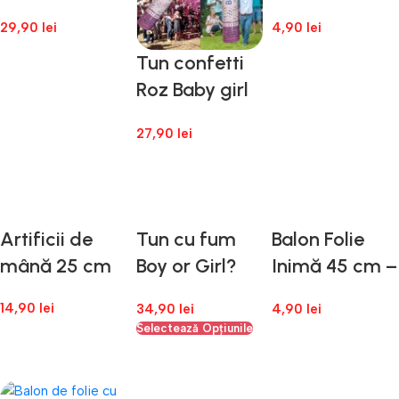
sexului
Rose Gold
29,90
lei
4,90
lei
bebelușului 90
Tun confetti
cm
Adaugă În Coș
Adaugă În Coș
Roz Baby girl
Gender
27,90
lei
Reveal
Adaugă În Coș
Artificii de
Tun cu fum
Balon Folie
mână 25 cm
Boy or Girl?
Inimă 45 cm –
40 cm
Roz
14,90
lei
34,90
lei
4,90
lei
Holografic
Selectează Opțiunile
Adaugă În Coș
Adaugă În Coș