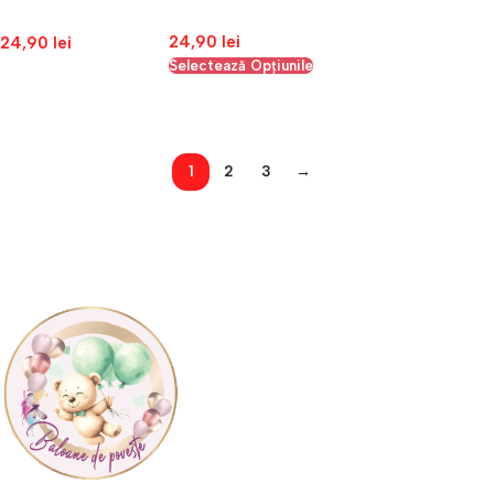
Bride to be
24,90
lei
24,90
lei
Selectează Opțiunile
Adaugă În Coș
1
2
3
→