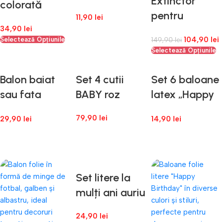
Extinctor
colorată
pentru
40cm
11,90
lei
Gender
34,90
lei
Galben,Verde,
104,90
lei
Selectează Opțiunile
149,90
lei
Adaugă În Coș
Reveal Roz
Portocaliu,
Selectează Opțiunile
sau Albastru
Mov
– Pudră
Balon baiat
Set 4 cutii
Set 6 baloane
Colorată
sau fata
BABY roz
latex „Happy
pentru
gender reveal
Birthday 18”
Anunțul
79,90
lei
29,90
lei
14,90
lei
Bebelușului
Adaugă În Coș
Adaugă În Coș
Adaugă În Coș
Set litere la
mulți ani auriu
24,90
lei