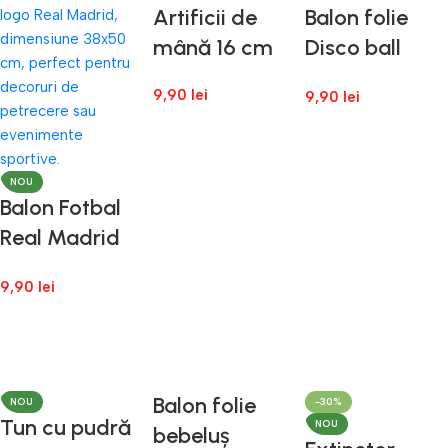
Artificii de
Balon folie
mână 16 cm
Disco ball
hologramic
9,90
lei
9,90
lei
63 cm
Adaugă În Coș
Adaugă În Coș
NOU
Balon Fotbal
Real Madrid
Alb 46 cm –
9,90
lei
Balon Folie
Rotund
Adaugă În Coș
Tematic
Fotbal
Balon folie
NOU
-30%
Tun cu pudră
NOU
bebeluș