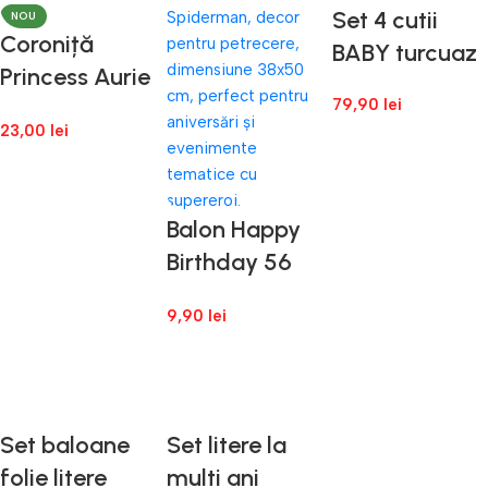
Set 4 cutii
NOU
Coroniță
BABY turcuaz
Princess Aurie
cu Pietricele
79,90
lei
23,00
lei
Strălucitoare
Adaugă În Coș
Adaugă În Coș
Balon Happy
Birthday 56
cm Alastru
9,90
lei
Decor Zi de
Naștere
Adaugă În Coș
Set baloane
Set litere la
folie litere
multi ani