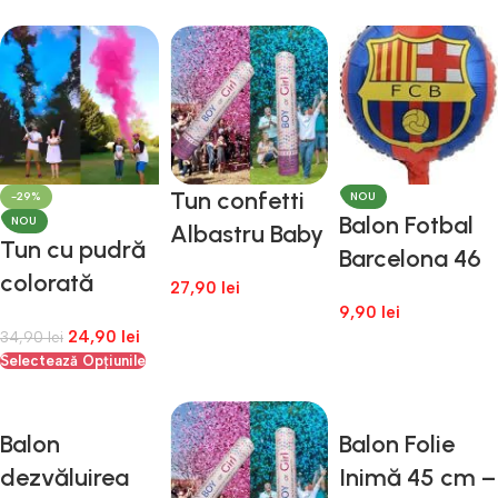
Tun confetti
-29%
NOU
Balon Fotbal
NOU
Albastru Baby
Tun cu pudră
Barcelona 46
boy Gender
colorată
cm – Balon
27,90
lei
Reveal
Gender reveal
9,90
lei
Folie FCB
24,90
lei
34,90
lei
40cm Roz /
Adaugă În Coș
Tematic
Selectează Opțiunile
Adaugă În Coș
Albastru
Fotbal
Balon
Balon Folie
dezvăluirea
Inimă 45 cm –