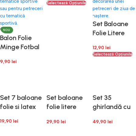
Selectează Opțiunile
Set Baloane
NOU
Folie Litere
Balon Folie
Happy
Minge Fotbal
12,90
lei
Birthday 46
46 cm – Balon
Selectează Opțiunile
cm
9,90
lei
Rotund Decor
Petrecere
Adaugă În Coș
Copii
Set 7 baloane
Set baloane
Set 35
folie si latex
folie litere
ghirlandă cu
BRIDE
baloane 18 ani
19,90
lei
29,90
lei
49,90
lei