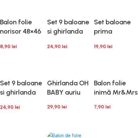
Adaugă În Coș
Adaugă În Coș
Adaugă În Coș
Balon folie
Set 9 baloane
Set baloane
norisor 48×46
si ghirlanda
prima
cm
„Hello Baby”
aniversare
8,90
lei
24,90
lei
19,90
lei
albastru
fetiță
Adaugă În Coș
Adaugă În Coș
Adaugă În Coș
Set 9 baloane
Ghirlanda OH
Balon folie
si ghirlanda
BABY auriu
inimă Mr&Mrs
„Hello Baby”
29,90
lei
7,90
lei
24,90
lei
roz
Adaugă În Coș
Adaugă În Coș
Adaugă În Coș