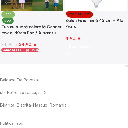
-29%
STOC EPUIZAT
Balon Folie Inimă 45 cm – Alb
NOU
Prafuit
Tun cu pudră colorată Gender
reveal 40cm Roz / Albastru
4,90
lei
24,90
lei
34,90
lei
Stoc Epuizat
Selectează Opțiunile
Baloane De Poveste
str. Petre Ispirescu, nr. 21
Bistrita, Bistrita-Nasaud, Romania
Politica retur