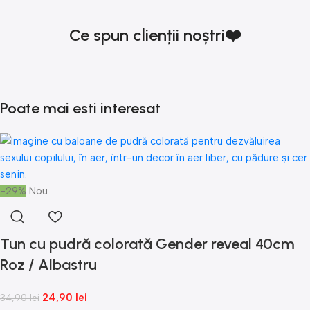
Ce spun clienții noștri❤️
Poate mai esti interesat
-29%
Nou
Tun cu pudră colorată Gender reveal 40cm
Roz / Albastru
24,90
lei
34,90
lei