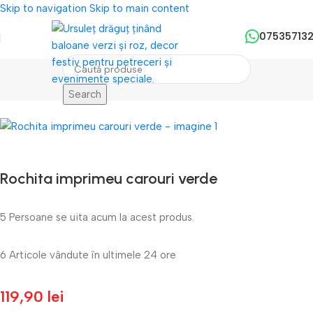
Skip to navigation
Skip to main content
07535713
Search
Prima pagină
/
Imbracaminte Fete
/
Rochite
Rochita imprimeu carouri verde
5
Persoane se uita acum la acest produs.
6
Articole vândute în ultimele 24 ore
119,90
lei