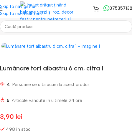
Skip to navigation
07535713
Skip to main content
Prima pagină
/
Lumanari Tort
/
Lumanari Mici
Lumânare tort albastru 6 cm, cifra 1
4
Persoane se uita acum la acest produs.
5
Articole vândute în ultimele 24 ore
3,90
lei
498 în stoc