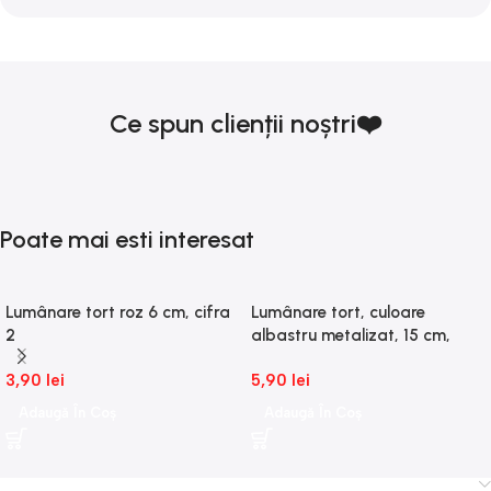
Ce spun clienții noștri❤️
Poate mai esti interesat
Lumânare tort roz 6 cm, cifra
Lumânare tort, culoare
2
albastru metalizat, 15 cm,
cifra 1
3,90
lei
5,90
lei
Adaugă În Coș
Adaugă În Coș