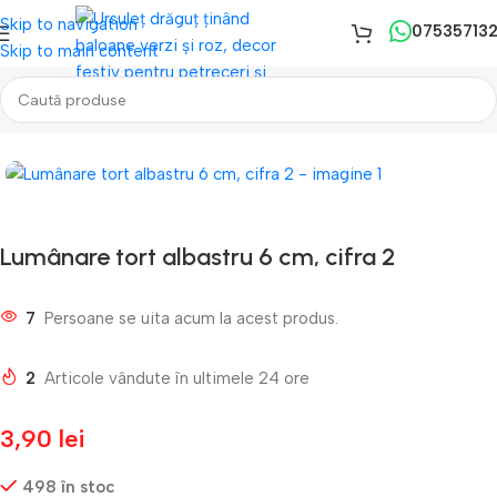
Skip to navigation
07535713
Skip to main content
Prima pagină
/
Lumanari Tort
/
Lumanari Mici
Lumânare tort albastru 6 cm, cifra 2
7
Persoane se uita acum la acest produs.
2
Articole vândute în ultimele 24 ore
3,90
lei
498 în stoc