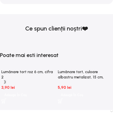
Ce spun clienții noștri❤️
Poate mai esti interesat
Lumânare tort roz 6 cm, cifra
Lumânare tort, culoare
2
albastru metalizat, 15 cm,
cifra 1
3,90
lei
5,90
lei
Adaugă În Coș
Adaugă În Coș