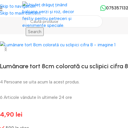
Skip to navigation
07535713
Skip to main content
Search
Prima pagină
/
Lumanari Tort
/
Lumanari Mijlocii
Lumânare tort 8cm colorată cu sclipici cifra 8
4
Persoane se uita acum la acest produs.
6
Articole vândute în ultimele 24 ore
4,90
lei