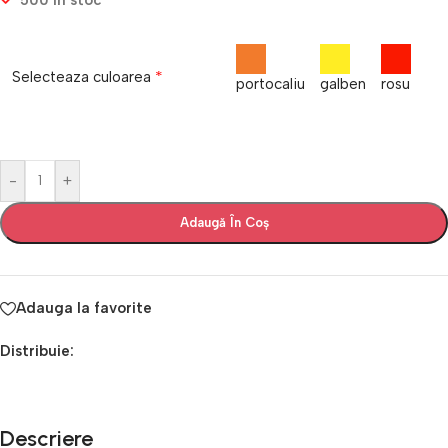
500 în stoc
*
Selecteaza culoarea
portocaliu
galben
rosu
-
+
Adaugă În Coș
Adauga la favorite
Distribuie:
Descriere