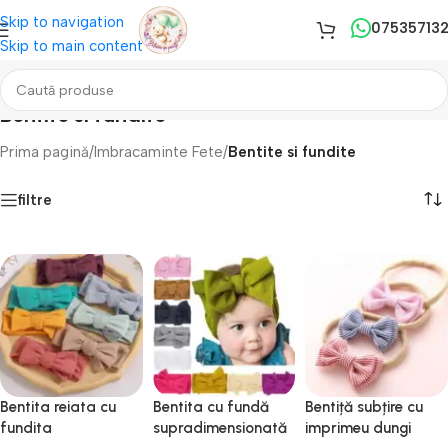
Skip to navigation
07535713
Skip to main content
Bentite si fundite
Prima pagină
/
Imbracaminte Fete
/
Bentite si fundite
filtre
Bentita reiata cu
Bentita cu fundă
Bentiță subțire cu
fundita
supradimensionată
imprimeu dungi