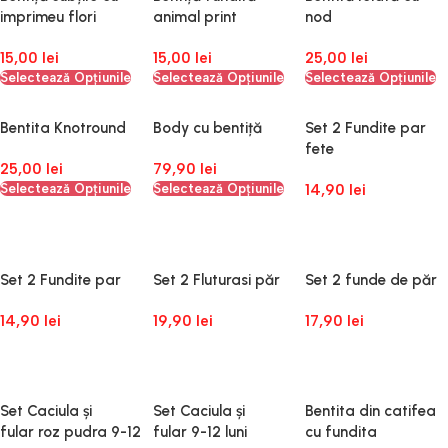
imprimeu flori
animal print
nod
15,00
lei
15,00
lei
25,00
lei
Selectează Opțiunile
Selectează Opțiunile
Selectează Opțiunile
Bentita Knotround
Body cu bentiță
Set 2 Fundite par
fete
25,00
lei
79,90
lei
Selectează Opțiunile
Selectează Opțiunile
14,90
lei
Adaugă În Coș
Set 2 Fundite par
Set 2 Fluturasi păr
Set 2 funde de păr
14,90
lei
19,90
lei
17,90
lei
Adaugă În Coș
Adaugă În Coș
Adaugă În Coș
Set Caciula și
Set Caciula și
Bentita din catifea
fular roz pudra 9-12
fular 9-12 luni
cu fundita