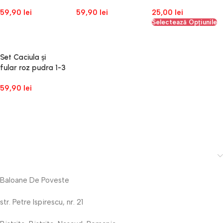
luni
59,90
lei
59,90
lei
25,00
lei
Selectează Opțiunile
Adaugă În Coș
Adaugă În Coș
Set Caciula și
fular roz pudra 1-3
ani
59,90
lei
Adaugă În Coș
Baloane De Poveste
str. Petre Ispirescu, nr. 21