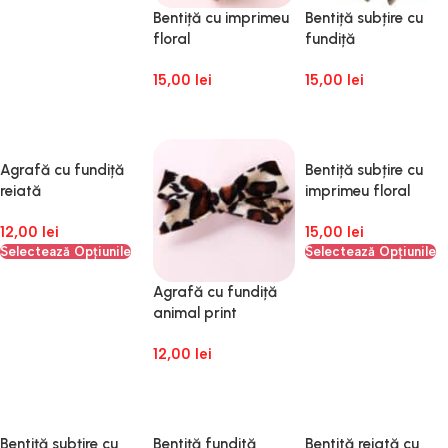
Bentiță cu imprimeu
Bentiță subțire cu
floral
fundiță
15,00
lei
15,00
lei
Adaugă În Coș
Adaugă În Coș
Agrafă cu fundiță
Bentiță subțire cu
reiată
imprimeu floral
12,00
lei
15,00
lei
Selectează Opțiunile
Selectează Opțiunile
Agrafă cu fundiță
animal print
12,00
lei
Adaugă În Coș
Bentiță subțire cu
Bentiță fundită
Bentită reiată cu