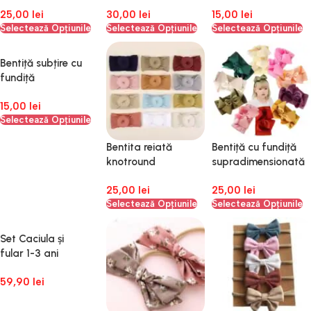
25,00
lei
30,00
lei
15,00
lei
Selectează Opțiunile
Selectează Opțiunile
Selectează Opțiunile
Bentiță subțire cu
fundiță
15,00
lei
Selectează Opțiunile
Bentita reiată
Bentiță cu fundiță
knotround
supradimensionată
25,00
lei
25,00
lei
Selectează Opțiunile
Selectează Opțiunile
Set Caciula și
fular 1-3 ani
59,90
lei
Adaugă În Coș