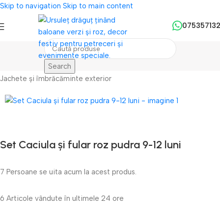
Skip to navigation
Skip to main content
07535713
Search
Prima pagină
/
Imbracaminte Fete
/
Jachete și îmbrăcăminte exterior
Set Caciula și fular roz pudra 9-12 luni
7
Persoane se uita acum la acest produs.
6
Articole vândute în ultimele 24 ore