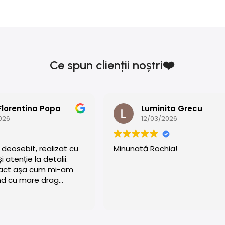
Ce spun clienții noștri❤️
Florentina Popa
Luminita Grecu
026
12/03/2026
deosebit, realizat cu
Minunată Rochia!
 atenție la detalii.
exact așa cum mi-am
nd cu mare drag
nalism și calitate! ❤️❤️