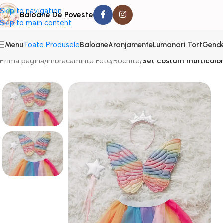
Skip to navigation
Baloane De Poveste
Skip to main content
Menu
Baloane
Aranjamente
Lumanari Tort
Gende
Toate Produsele
Prima pagină
/
Imbracaminte Fete
/
Rochite
/
Set costum multicolor