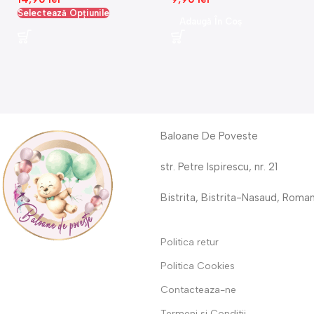
Selectează Opțiunile
Adaugă În Coș
Baloane De Poveste
str. Petre Ispirescu, nr. 21
Bistrita, Bistrita-Nasaud, Roma
Politica retur
Politica Cookies
Contacteaza-ne
Termeni si Conditii