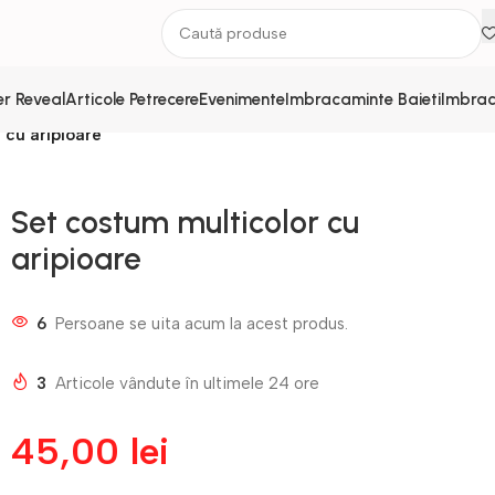
r Reveal
Articole Petrecere
Evenimente
Imbracaminte Baieti
Imbrac
 cu aripioare
Set costum multicolor cu
aripioare
6
Persoane se uita acum la acest produs.
3
Articole vândute în ultimele 24 ore
45,00
lei