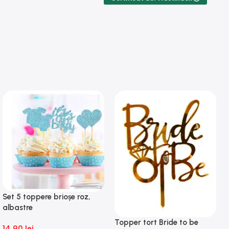
Set 5 toppere brioșe roz,
albastre
Topper tort Bride to be
14,90
lei