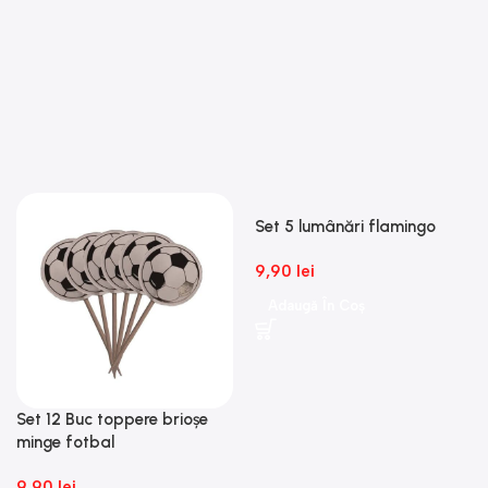
Set 5 lumânări flamingo
9,90
lei
Adaugă În Coș
Set 12 Buc toppere brioșe
minge fotbal
9,90
lei