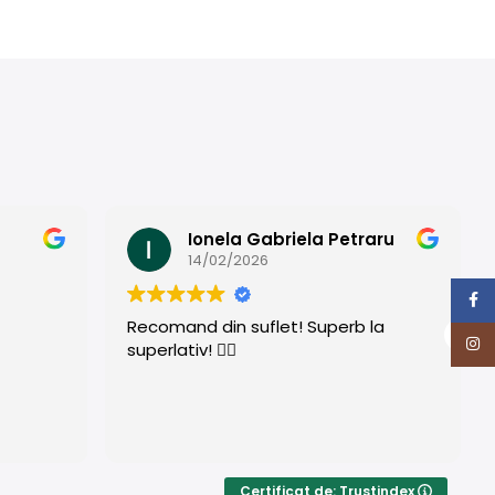
Ionela Gabriela Petraru
14/02/2026
Face
Recomand din suflet! Superb la
Insta
superlativ! ❤️‍🔥
Certificat de: Trustindex