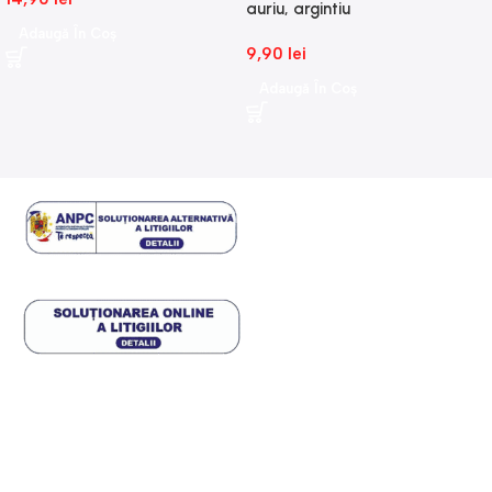
auriu, argintiu
Adaugă În Coș
9,90
lei
Adaugă În Coș