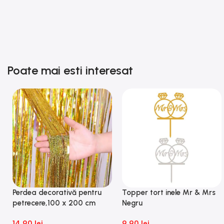
asigurat chiar și livrarea și totul a fost
perfect. Mulțumesc din nou și
recomand!
Poate mai esti interesat
Perdea decorativă pentru
Topper tort inele Mr & Mrs
petrecere,100 x 200 cm
Negru
14,90
lei
9,90
lei