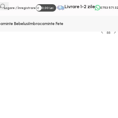
Livrare 1-2 zile
0753 571 3
Logare / Înregistrare
0,00
Lei
aminte Bebelusi
Imbracaminte Fete