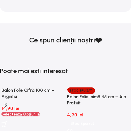
Ce spun clienții noștri❤️
Poate mai esti interesat
Balon Folie Cifră 100 cm –
STOC EPUIZAT
Argintiu
Balon Folie Inimă 45 cm – Alb
Prafuit
14,90
lei
Selectează Opțiunile
4,90
lei
Stoc Epuizat