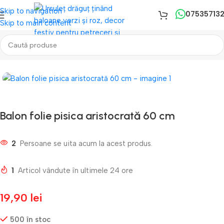
Skip to navigation
07535713
Skip to main content
Prima pagină
/
Baloane
/
Baloane Folie
Balon folie pisica aristocrată 60 cm
2
Persoane se uita acum la acest produs.
1
Articol vândute în ultimele 24 ore
19,90
lei
500 în stoc