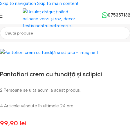
Skip to navigation
Skip to main content
07535713
Prima pagină
/
Incaltaminte
/
Incaltaminte pentru fete
Pantofiori crem cu fundiță și sclipici
2
Persoane se uita acum la acest produs.
4
Articole vândute în ultimele 24 ore
99,90
lei