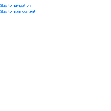
Skip to navigation
07535713
Skip to main content
Prima pagină
/
Imbracaminte Bebelusi
Combinezon albastru pentru bebelusi
9
Persoane se uita acum la acest produs.
2
Articole vândute în ultimele 24 ore