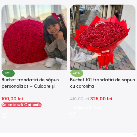
NOU
-21%
Buchet trandafiri de săpun
Buchet 101 trandafiri de sapun
personalizat – Culoare și
cu coronita
număr de trandafiri la alegere
100,00
lei
325,00
lei
410,00
lei
Selectează Opțiunile
Adaugă În Coș