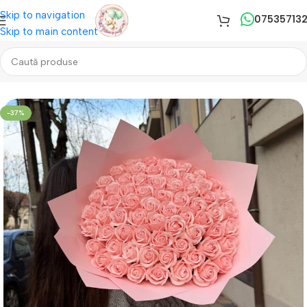
Skip to navigation
07535713
Skip to main content
Prima pagină
/
Aranjamente
/
Buchete Trandafiri
-37%