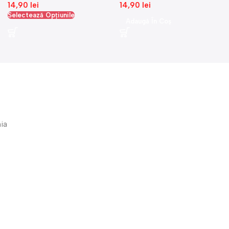
14,90
lei
14,90
lei
Selectează Opțiunile
Adaugă În Coș
nia