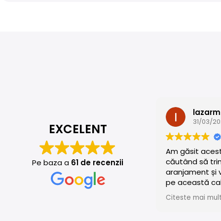
lazarm
31/03/2
EXCELENT
Am găsit aces
căutând să tri
Pe baza a
61 de recenzii
aranjament și 
pe această cal
de ce aveam n
Citeste mai mul
pe care l-au fă
apreciat de to