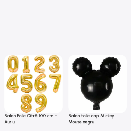
 din care să aleg, au
i livrarea și totul a fost
mesc din nou și
Balon Folie Cifră 100 cm –
Balon folie cap Mickey
Auriu
Mouse negru