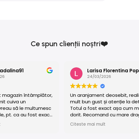
Ce spun clienții noștri❤️
adalina91
Larisa Florentina Po
026
24/03/2026
t magazin întâmplător,
Un aranjament deosebit, reali
mit cuiva un
mult bun gust și atenție la deta
vreau să le multumesc
Totul a fost exact așa cum 
e, pt. ca au fost exact
dorit. Recomand cu mare dra
evoie! Aranjamentul
pentru profesionalism și calit
t
Citeste mai mult
cut a fost minunat, și
🥰
ată lumea! Mi-au