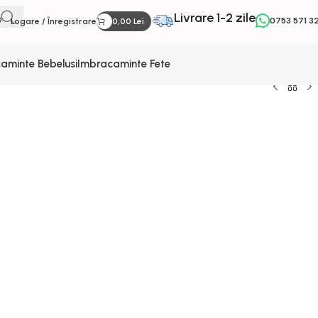
Livrare 1-2 zile
0753 571 3
Logare / Înregistrare
0,00
Lei
aminte Bebelusi
Imbracaminte Fete