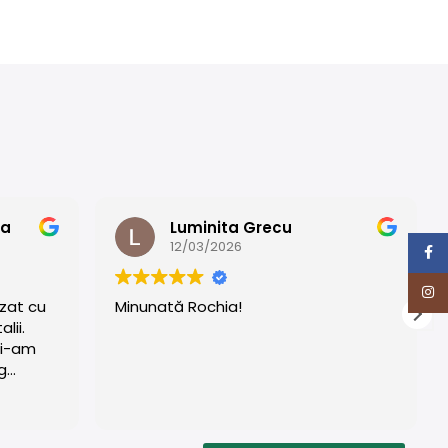
pa
Luminita Grecu
12/03/2026
Face
Insta
zat cu
Minunată Rochia!
lii.
mi-am
g
ate! ❤️❤️