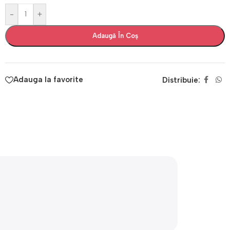
-
+
Adaugă În Coș
Adauga la favorite
Distribuie: