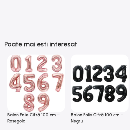
trimis x opțiuni
asigurat chiar ș
perfect. Mulțu
recomand!
Poate mai esti interesat
Balon Folie Cifră 100 cm –
Balon Folie Cifră 100 cm –
Rosegold
Negru