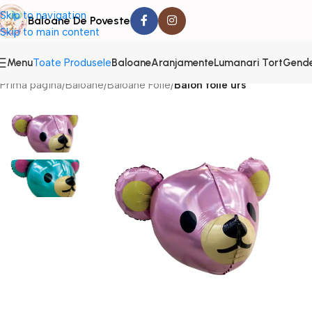
Skip to navigation
Baloane De Poveste
Skip to main content
Menu
Baloane
Aranjamente
Lumanari Tort
Gende
Toate Produsele
Prima pagină
/
Baloane
/
Baloane Folie
/
Balon folie urs