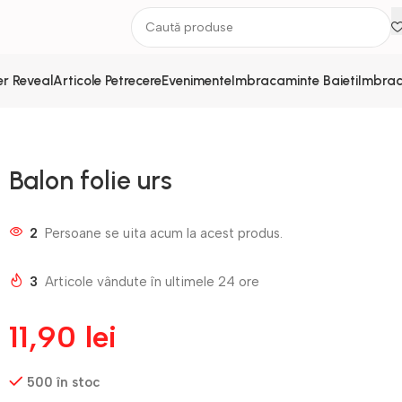
r Reveal
Articole Petrecere
Evenimente
Imbracaminte Baieti
Imbrac
Balon folie urs
2
Persoane se uita acum la acest produs.
3
Articole vândute în ultimele 24 ore
11,90
lei
500 în stoc