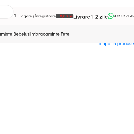
Livrare 1-2 zile
0753 571 3
Logare / Înregistrare
0,00
Lei
minte Bebelusi
Imbracaminte Fete
Inapoi la produse