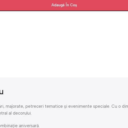
Adaugă În Coș
u
sări, majorate, petreceri tematice și evenimente speciale. Cu o 
ral al decorului.
ombinație aniversară.