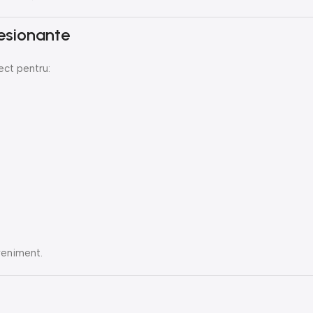
resionante
ect pentru:
eveniment.