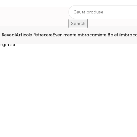
Search
 Reveal
Articole Petrecere
Evenimente
Imbracaminte Baieti
Imbraca
rgintiu