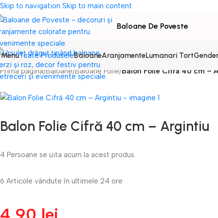
Skip to navigation
Skip to main content
Baloane De Poveste
Menu
Baloane
Aranjamente
Lumanari Tort
Gender
Toate Produsele
Prima pagină
/
Baloane
/
Baloane Folie
/
Balon Folie Cifră 40 cm – A
Balon Folie Cifră 40 cm – Argintiu
4
Persoane se uita acum la acest produs.
6
Articole vândute în ultimele 24 ore
4,90
lei