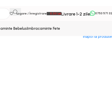
Livrare 1-2 zile
0753 571 3
Logare / Înregistrare
0,00
Lei
aminte Bebelusi
Imbracaminte Fete
Inapoi la produse