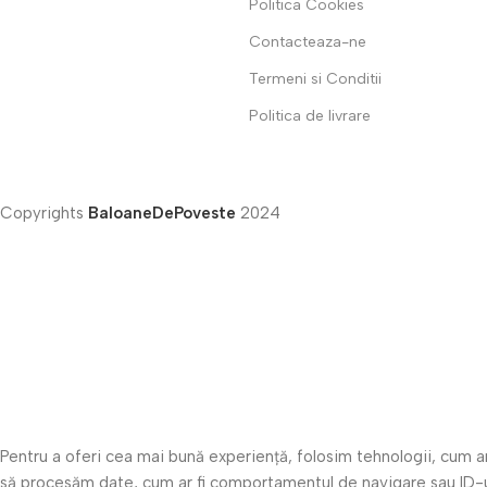
Politica Cookies
Contacteaza-ne
Termeni si Conditii
Politica de livrare
Copyrights
BaloaneDePoveste
2024
Pentru a oferi cea mai bună experiență, folosim tehnologii, cum a
să procesăm date, cum ar fi comportamentul de navigare sau ID-ur