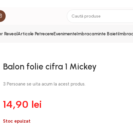
r Reveal
Articole Petrecere
Evenimente
Imbracaminte Baieti
Imbrac
Balon folie cifra 1 Mickey
3
Persoane se uita acum la acest produs.
14,90
lei
Stoc epuizat