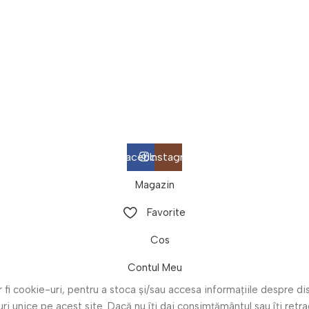
Facebook
Instagram
Magazin
Favorite
Cos
Contul Meu
r fi cookie-uri, pentru a stoca și/sau accesa informațiile despre
i unice pe acest site. Dacă nu îți dai consimțământul sau îți ret