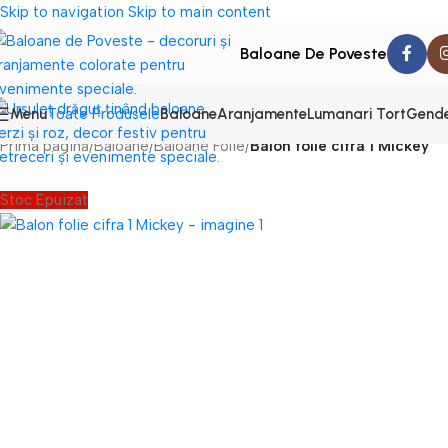
Skip to navigation
Skip to main content
Baloane De Poveste
Menu
Baloane
Aranjamente
Lumanari Tort
Gende
Toate Produsele
Prima pagină
/
Baloane
/
Baloane Folie
/
Balon folie cifra 1 Mickey
Stoc Epuizat