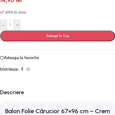
14,90
lei
496 în stoc
-
+
Adaugă În Coș
Adauga la favorite
Distribuie:
Descriere
Balon Folie Cărucior 67×96 cm – Crem