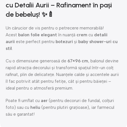
cu Detalii Aurii – Rafinament în pași
de bebeluș! ✨🍼
Un cărucior de vis pentru o petrecere memorabilă!
Acest
balon folie elegant
în nuanță
crem
cu
detalii
aurii
este perfect pentru
botezuri
și
baby shower-uri cu
stil
.
Cu o dimensiune generoasă de
67×96 cm
, balonul devine
rapid atracția decorului și transformă spațiul într-un colț
rafinat, plin de delicatețe. Nuanțele calde și accentele aurii
îl fac potrivit atât pentru fetițe, cât și pentru băieței –
ideal pentru o atmosferă premium.
Poate fi umflat cu
aer
(pentru decoruri de fundal, colțuri
foto) sau cu
heliu
(pentru plutiri grațioase), iar farmecul
său e garantat!